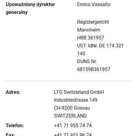
Upoważniony dyrektor
Enrico Vassallo
generalny
Registergericht
Mannheim
HRB 361957
UST. IdNr. DE 174 321
140
DUNS Nr.
68159B361957
Adres:
LTG Switzerland GmbH
Industriestrasse 149
CH-9200 Gossau
SWITZERLAND
Telefon:
+41 71 955 74 74
Fax:
+41 71 951 96 74