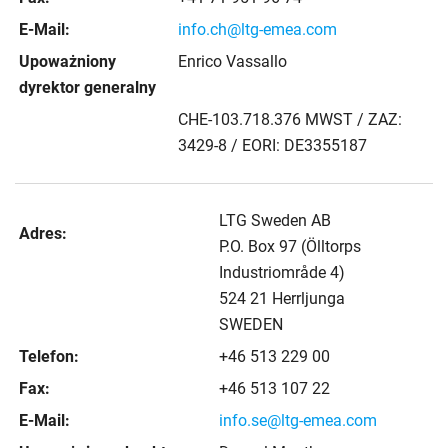
E-Mail:
info.ch@ltg-emea.com
Upoważniony
Enrico Vassallo
dyrektor generalny
CHE-103.718.376 MWST / ZAZ:
3429-8 / EORI: DE3355187
LTG Sweden AB
Adres:
P.O. Box 97 (Ölltorps
Industriområde 4)
524 21 Herrljunga
SWEDEN
Telefon:
+46 513 229 00
Fax:
+46 513 107 22
E-Mail:
info.se@ltg-emea.com