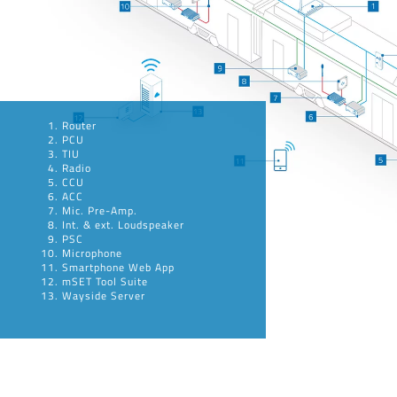
Router
PCU
TIU
Radio
CCU
ACC
Mic. Pre-Amp.
Int. & ext. Loudspeaker
PSC
Microphone
Smartphone Web App
mSET Tool Suite
Wayside Server