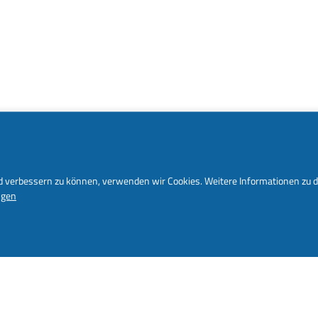
nd verbessern zu können, verwenden wir Cookies. Weitere Informationen zu 
ngen
FFICE IN THE SCIENCE
SWEDEN