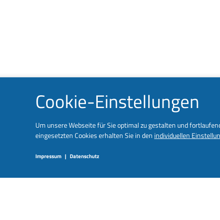
Cookie-Einstellungen
Um unsere Webseite für Sie optimal zu gestalten und fortlaufe
eingesetzten Cookies erhalten Sie in den
individuellen Einstellu
Impressum
|
Datenschutz
LUMINATOR OPENS NEW O
PARK IN GOTHENBURG, 